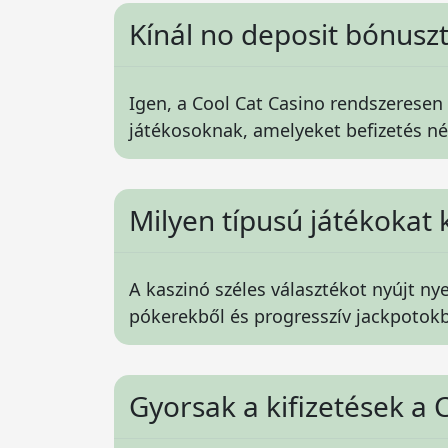
Kínál no deposit bónuszt
Igen, a Cool Cat Casino rendszeresen
játékosoknak, amelyeket befizetés né
Milyen típusú játékokat 
A kaszinó széles választékot nyújt ny
pókerekből és progresszív jackpotokb
Gyorsak a kifizetések a