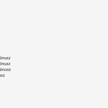
Bónusz
Bónusz
Bónusz
usz