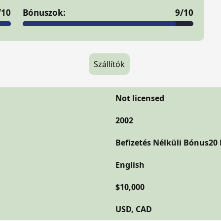
/10
Bónuszok:
9/10
Szállítók
Not licensed
2002
Befizetés Nélküli Bónus20
English
$10,000
USD
CAD