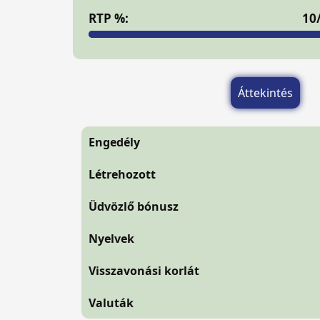
RTP %:
10
Áttekintés
Engedély
Létrehozott
Üdvözlő bónusz
Nyelvek
Visszavonási korlát
Valuták